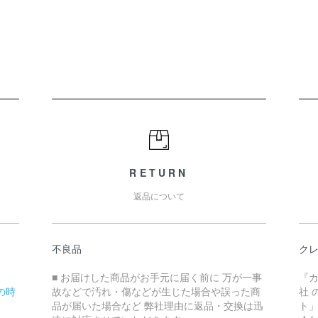
RETURN
返品について
不良品
ク
■ お届けした商品がお手元に届く前に 万が一事
『
の時
故などで汚れ・傷などが生じた場合や誤った商
社 
品が届いた場合など 弊社理由に返品・交換は迅
ト