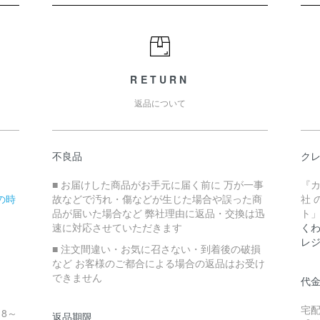
RETURN
返品について
不良品
ク
■ お届けした商品がお手元に届く前に 万が一事
『
の時
故などで汚れ・傷などが生じた場合や誤った商
社 
品が届いた場合など 弊社理由に返品・交換は迅
ト
速に対応させていただきます
くわ
レ
■ 注文間違い・お気に召さない・到着後の破損
など お客様のご都合による場合の返品はお受け
できません
代
宅
18～
返品期限