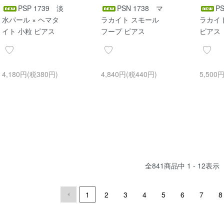
PSP 1739 淡
PSN 1738 マ
P
水パール × ヘマタ
ラカイト スモール
ラカイ
イト 小粒 ピアス
フープ ピアス
ピアス
4,180円(税380円)
4,840円(税440円)
5,500
全
841
商品中
1 - 12
表示
1
2
3
4
5
6
7
8