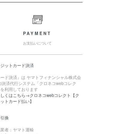
PAYMENT
お支払いについて
レジットカード決済
カード決済』は ヤマトフィナンシャル株式会
の決済代行システム「クロネコwebコレク
」を利用しております
しくはこちら→クロネコwebコレクト【ク
ジットカード払い】
金引換
配業者：ヤマト運輸