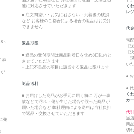
速に対応させていただきます
くわ
レ
■ 注文間違い・お気に召さない・到着後の破損
など お客様のご都合による場合の返品はお受け
できません
代
宅
18～
返品期限
【送
【決
■ 返品の受付期間は商品到着日を含め8日以内と
現
に添
させていただきます
い
※ 上記不良品の項目に該当する返品に限ります
象が
● 
商
返品送料
● 
く
■ お届けした商品がお手元に届く前に 万が一事
カ
故などで汚れ・傷が生じた場合や誤った商品が
届いた場合など 弊社理由による送料は当社負担
代
で返品・交換させていただきます
当
に発
商
切
送