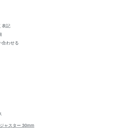
く表記
細
い合わせる
ス
+ アジャスター 30mm