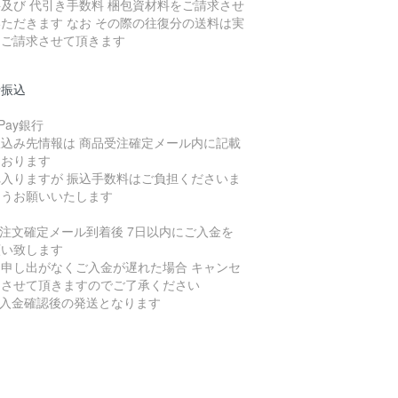
及び 代引き手数料 梱包資材料をご請求させ
ただきます なお その際の往復分の送料は実
をご請求させて頂きます
行振込
yPay銀行
振込み先情報は 商品受注確定メール内に記載
ております
れ入りますが 振込手数料はご負担くださいま
ようお願いいたします
ご注文確定メール到着後 7日以内にご入金を
願い致します
お申し出がなくご入金が遅れた場合 キャンセ
とさせて頂きますのでご了承ください
ご入金確認後の発送となります