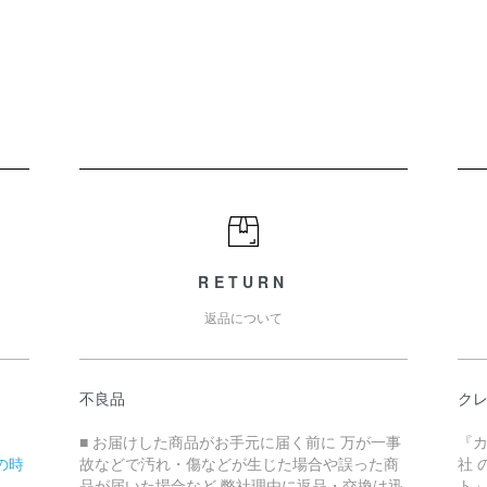
RETURN
返品について
不良品
ク
■ お届けした商品がお手元に届く前に 万が一事
『
の時
故などで汚れ・傷などが生じた場合や誤った商
社 
品が届いた場合など 弊社理由に返品・交換は迅
ト