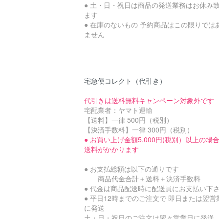
● 土・日・祝日は商品の発送業務はお休み
ます
● 在庫のないもの 予約商品はこの限りでは
ません
宅急便コレクト（代引き）
代引きは送料無料キャンペーン対象外です
宅配業者：ヤマト運輸
【送料】一律 500円（税別）
【決済手数料】一律 300円（税別）
● お買い上げ金額5,000円(税別）以上の場
送料がかかります
● お支払総額は以下の通りです
商品代金合計＋送料＋決済手数料
● 代金は商品配送時に配送員にお支払い下
● 平日12時までのご注文で 即日または翌営
に発送
土・日・祝日のご注文は翌々営業日に発送