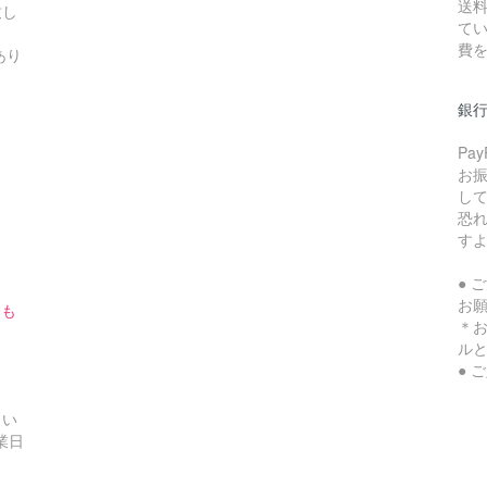
送料
致し
てい
費
あり
銀
Pa
お
し
恐
す
● 
お
合も
＊
ル
● 
さい
業日