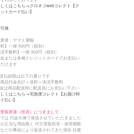
しくはこちら→クロネコwebコレクト【ク
ジットカード払い】
金引換
配業者：ヤマト運輸
料】一律 500円（税別）
済手数料】一律 300円（税別）
金または各種クレジットカードでお支払い
ただけます
お支払総額は以下の通りです
品代金合計＋送料＋決済手数料
代金は商品配送時に配送員にお支払い下さい
わしくはこちら→宅急便コレクト【お届け時
ード払い】
引受取辞退（拒否）につきまして
店では 代金引換で発送させていただきました
品が正当な理由無く 代引受取拒否・保管期限
れなどの事由により返送されてきた場合 往復