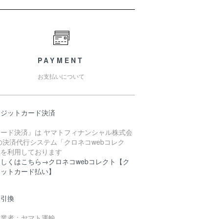
PAYMENT
お支払いについて
レジットカード決済
カード決済』は ヤマトフィナンシャル株式会
の決済代行システム「クロネコwebコレク
」を利用しております
しくはこちら→クロネコwebコレクト【ク
ジットカード払い】
金引換
配業者：ヤマト運輸