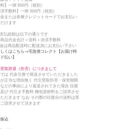
料】一律 500円（税別）
済手数料】一律 300円（税別）
金または各種クレジットカードでお支払い
ただけます
お支払総額は以下の通りです
品代金合計＋送料＋決済手数料
代金は商品配送時に配送員にお支払い下さい
わしくはこちら→宅急便コレクト【お届け時
ード払い】
引受取辞退（拒否）につきまして
店では 代金引換で発送させていただきました
品が正当な理由無く 代引受取拒否・保管期限
れなどの事由により返送されてきた場合 往復
及び 代引き手数料 梱包資材料をご請求させ
ただきます なお その際の往復分の送料は実
をご請求させて頂きます
行振込