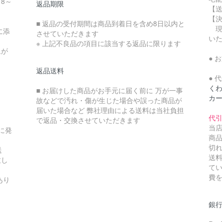
18～
返品期限
【送
【決
■ 返品の受付期間は商品到着日を含め8日以内と
現
に添
させていただきます
い
※ 上記不良品の項目に該当する返品に限ります
象が
● 
商
返品送料
● 
く
■ お届けした商品がお手元に届く前に 万が一事
カ
故などで汚れ・傷が生じた場合や誤った商品が
届いた場合など 弊社理由による送料は当社負担
代
で返品・交換させていただきます
当
に発
商
切
送
送料
致し
てい
費
あり
銀