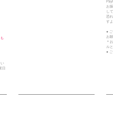
Pa
お
し
恐
す
● 
お
合も
＊
ル
● 
さい
業日