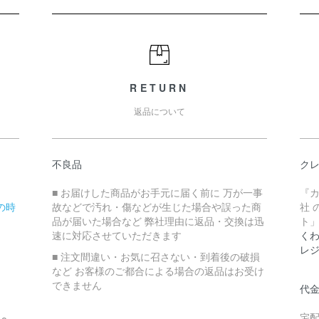
RETURN
返品について
不良品
ク
■ お届けした商品がお手元に届く前に 万が一事
『
の時
故などで汚れ・傷などが生じた場合や誤った商
社 
品が届いた場合など 弊社理由に返品・交換は迅
ト
速に対応させていただきます
くわ
レ
■ 注文間違い・お気に召さない・到着後の破損
など お客様のご都合による場合の返品はお受け
できません
代
宅