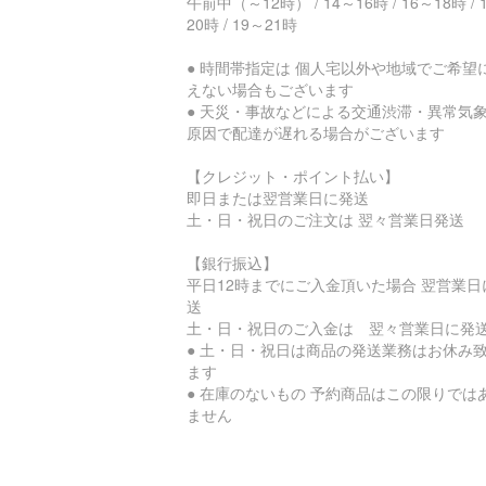
午前中（～12時） / 14～16時 / 16～18時 / 
20時 / 19～21時
● 時間帯指定は 個人宅以外や地域でご希望
えない場合もございます
● 天災・事故などによる交通渋滞・異常気
原因で配達が遅れる場合がございます
【クレジット・ポイント払い】
即日または翌営業日に発送
土・日・祝日のご注文は 翌々営業日発送
【銀行振込】
平日12時までにご入金頂いた場合 翌営業日
送
土・日・祝日のご入金は 翌々営業日に発
● 土・日・祝日は商品の発送業務はお休み
ます
● 在庫のないもの 予約商品はこの限りでは
ません