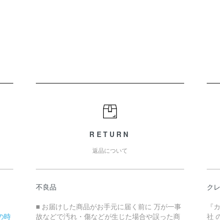
RETURN
返品について
不良品
ク
■ お届けした商品がお手元に届く前に 万が一事
『
の時
故などで汚れ・傷などが生じた場合や誤った商
社 