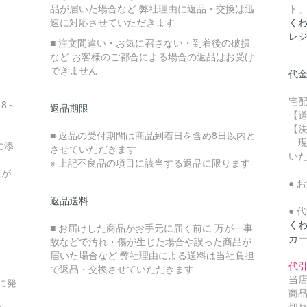
品が届いた場合など 弊社理由に返品・交換は迅
ト
速に対応させていただきます
くわ
レ
■ 注文間違い・お気に召さない・到着後の破損
など お客様のご都合による場合の返品はお受け
できません
代
宅
18～
返品期限
【送
【決
■ 返品の受付期間は商品到着日を含め8日以内と
現
に添
させていただきます
い
※ 上記不良品の項目に該当する返品に限ります
象が
● 
商
返品送料
● 
く
■ お届けした商品がお手元に届く前に 万が一事
カ
故などで汚れ・傷が生じた場合や誤った商品が
届いた場合など 弊社理由による送料は当社負担
代
で返品・交換させていただきます
当
に発
商
切