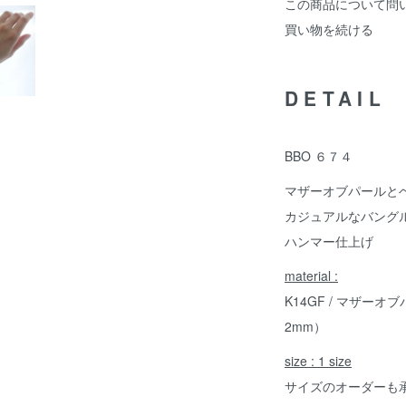
この商品について問
買い物を続ける
DETAIL
BBO ６７４
マザーオブパールと
カジュアルなバング
ハンマー仕上げ
material :
K14GF / マザーオ
2mm）
size : 1 size
サイズのオーダーも