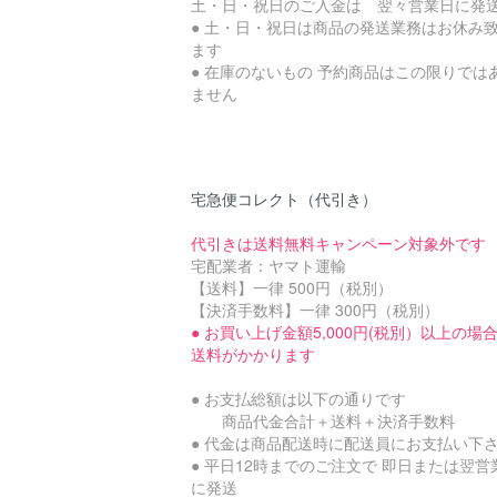
土・日・祝日のご入金は 翌々営業日に発
● 土・日・祝日は商品の発送業務はお休み
ます
● 在庫のないもの 予約商品はこの限りでは
ません
宅急便コレクト（代引き）
代引きは送料無料キャンペーン対象外です
宅配業者：ヤマト運輸
【送料】一律 500円（税別）
【決済手数料】一律 300円（税別）
● お買い上げ金額5,000円(税別）以上の場
送料がかかります
● お支払総額は以下の通りです
商品代金合計＋送料＋決済手数料
● 代金は商品配送時に配送員にお支払い下
● 平日12時までのご注文で 即日または翌営
に発送