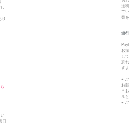
送
送料
致し
てい
費
あり
銀
Pa
お
し
恐
す
● 
お
合も
＊
ル
● 
さい
業日