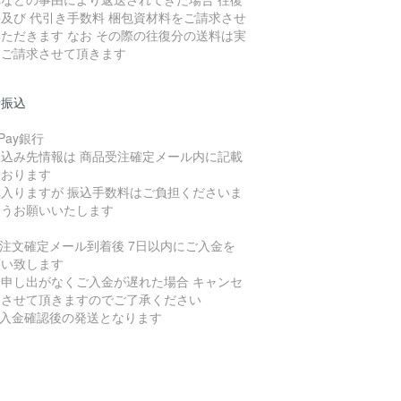
及び 代引き手数料 梱包資材料をご請求させ
ただきます なお その際の往復分の送料は実
をご請求させて頂きます
行振込
yPay銀行
振込み先情報は 商品受注確定メール内に記載
ております
れ入りますが 振込手数料はご負担くださいま
ようお願いいたします
ご注文確定メール到着後 7日以内にご入金を
願い致します
お申し出がなくご入金が遅れた場合 キャンセ
とさせて頂きますのでご了承ください
ご入金確認後の発送となります