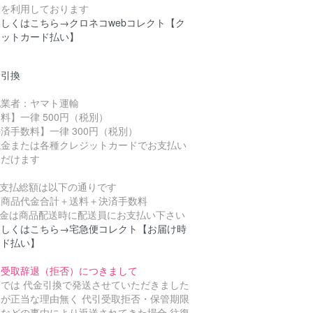
」を利用しております
しくはこちら→クロネコwebコレクト【ク
ジットカード払い】
金引換
配業者：ヤマト運輸
料】一律 500円（税別）
済手数料】一律 300円（税別）
金または各種クレジットカードでお支払い
ただけます
お支払総額は以下の通りです
品代金合計＋送料＋決済手数料
代金は商品配送時に配送員にお支払い下さい
わしくはこちら→宅急便コレクト【お届け時
ード払い】
引受取辞退（拒否）につきまして
店では 代金引換で発送させていただきました
品が正当な理由無く 代引受取拒否・保管期限
れなどの事由により返送されてきた場合 往復